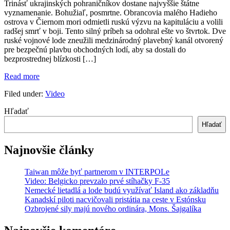
Trinásť ukrajinských pohraničníkov dostane najvyššie štátne
Ukrajincov
vyznamenanie. Bohužiaľ, posmrtne. Obrancovia malého Hadieho
sa
ostrova v Čiernom mori odmietli ruskú výzvu na kapituláciu a volili
postavilo
radšej smrť v boji. Tento silný príbeh sa odohral ešte vo štvrtok. Dve
ruskej
ruské vojnové lode zneužili medzinárodný plavebný kanál otvorený
vlajkovej
pre bezpečnú plavbu obchodných lodí, aby sa dostali do
lodi
bezprostrednej blízkosti […]
Trinásť
Read more
statočných
Filed under:
Video
Ukrajincov
sa
Hľadať
postavilo
ruskej
Hľadať
vlajkovej
lodi
Najnovšie články
Taiwan môže byť partnerom v INTERPOLe
Video: Belgicko prevzalo prvé stíhačky F-35
Nemecké lietadlá a lode budú využívať Island ako základňu
Kanadskí piloti nacvičovali pristátia na ceste v Estónsku
Ozbrojené sily majú nového ordinára, Mons. Šajgalíka