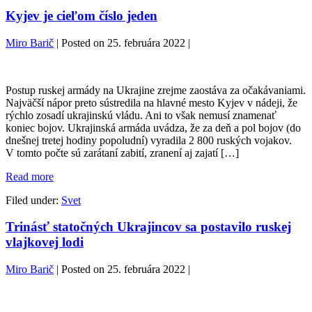
Kyjev je cieľom číslo jeden
Miro Barič
|
Posted on
25. februára 2022
|
Kyjev
je
Postup ruskej armády na Ukrajine zrejme zaostáva za očakávaniami.
cieľom
Najväčší nápor preto sústredila na hlavné mesto Kyjev v nádeji, že
číslo
rýchlo zosadí ukrajinskú vládu. Ani to však nemusí znamenať
jeden
koniec bojov. Ukrajinská armáda uvádza, že za deň a pol bojov (do
dnešnej tretej hodiny popoludní) vyradila 2 800 ruských vojakov.
V tomto počte sú zarátaní zabití, zranení aj zajatí […]
Kyjev
Read more
je
Filed under:
Svet
cieľom
číslo
Trinásť statočných Ukrajincov sa postavilo ruskej
jeden
vlajkovej lodi
Miro Barič
|
Posted on
25. februára 2022
|
Trinásť
statočných