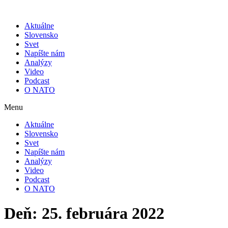
Skip
to
Aktuálne
content
Slovensko
Svet
Napíšte nám
Analýzy
Video
Podcast
O NATO
Menu
Aktuálne
Slovensko
Svet
Napíšte nám
Analýzy
Video
Podcast
O NATO
Deň:
25. februára 2022