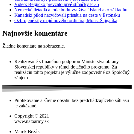
Video: Belgicko prevzalo prvé stíhačky F-35
Nemecké lietadlá a lode budú využívať Island ako základňu
Kanadskí piloti nacvičovali pristátia na ceste v Estónsku
Ozbrojené sily majú nového ordinára, Mons. Šajgalíka
Najnovšie komentáre
Žiadne komentáre na zobrazenie.
Realizované s finančnou podporou Ministerstva obrany
Slovenskej republiky v rámci dotačného programu. Za
realizáciu tohto projektu je výlučne zodpovedné oz Spoločný
záujem
Publikovanie a šírenie obsahu bez predchádzajúceho súhlasu
je zakázané.
Copyright © 2021
www.natoarmy.sk
Marek Bezák