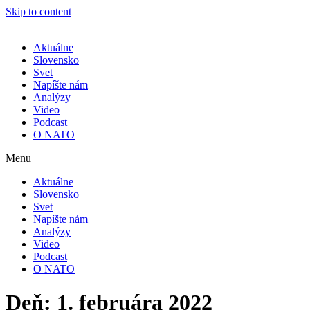
Skip to content
Aktuálne
Slovensko
Svet
Napíšte nám
Analýzy
Video
Podcast
O NATO
Menu
Aktuálne
Slovensko
Svet
Napíšte nám
Analýzy
Video
Podcast
O NATO
Deň:
1. februára 2022