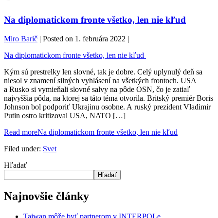
Na diplomatickom fronte všetko, len nie kľud
Miro Barič
|
Posted on
1. februára 2022
|
Na diplomatickom fronte všetko, len nie kľud
Kým sú prestrelky len slovné, tak je dobre. Celý uplynulý deň sa
niesol v znamení silných vyhlásení na všetkých frontoch. USA
a Rusko si vymieňali slovné salvy na pôde OSN, čo je zatiaľ
najvyššia pôda, na ktorej sa táto téma otvorila. Britský premiér Boris
Johnson bol podporiť Ukrajinu osobne. A ruský prezident Vladimir
Putin ostro kritizoval USA, NATO […]
Read more
Na diplomatickom fronte všetko, len nie kľud
Filed under:
Svet
Hľadať
Hľadať
Najnovšie články
Taiwan môže byť partnerom v INTERPOLe