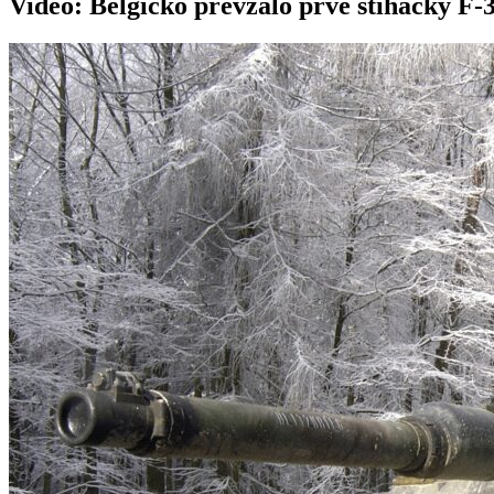
Video: Belgicko prevzalo prvé stíhačky F-