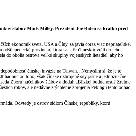
níkov štábov Mark Milley. Prezident Joe Biden sa krátko pred
čších ekonomík sveta, USA a Číny, sa javia čoraz viac nepriateľské.
 odštiepeneckú provinciu, ktorá sa skôr či neskôr vráti do jeho
la do okolia ostrova veľké skupiny vojenských lietadiel, aby ho
vdepodobnosť čínskej invázie na Taiwan. „Nemyslím si, že je to
liadnuc od toho, však čínske ozbrojené sily jasne a jednoznačne
edseda Zboru náčelníkov štábov a dodal: „Blízkej budúcnosti? Zrejme
iestich rokov, ale nedávne zrýchlenie zbrojenia Pekingu tento odhad
rmáda. Odvtedy je ostrov sídlom Čínskej republiky, ktorú