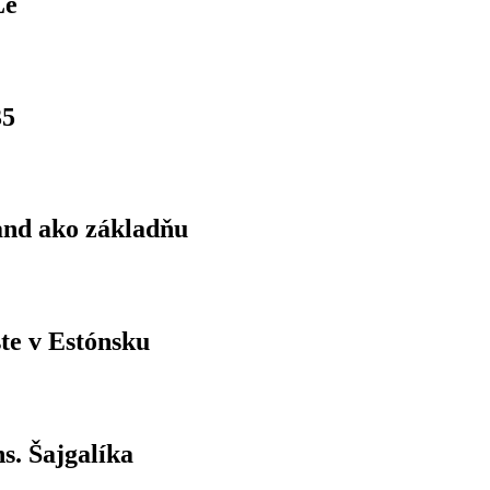
Le
35
land ako základňu
ste v Estónsku
s. Šajgalíka