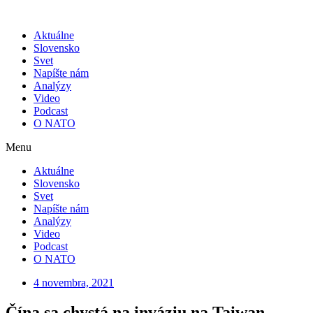
Skip
to
Aktuálne
content
Slovensko
Svet
Napíšte nám
Analýzy
Video
Podcast
O NATO
Menu
Aktuálne
Slovensko
Svet
Napíšte nám
Analýzy
Video
Podcast
O NATO
4 novembra, 2021
Čína sa chystá na inváziu na Taiwan