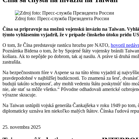
Zdroj foto: Пресс-служба Президента России
Čína sa pripravuje na možnú vojenskú inváziu na Taiwan. Vyhlás
týmto vyhlásením vyjadril, že v prípade čínskeho útoku prídu 
O tom, že Čína predstavuje rastúcu hrozbu pre NATO,
hovoril nedávn
Poznámka Bidena o tom, že by Spojené štáty vojensky bránili Taiwan, 
košiara. Ak to nepôjde po dobrom, tak aj nasilu. A práve tá druhá mo
zastrašila.
Na bezpečnostnom fóre v Aspene sa na túto tému vyjadril aj najvyšši
pravdepodobné v najbližšej budúcnosti. To znamená za šesť, dvanásť
budujú takúto schopnosť, aby mohli vedeniu štátu poskytnúť túto možn
nie, ale stať sa môže všetko.“ Pôvodne odhadovali americké ozbrojené
výrazne skracuje.
Na Taiwan ustúpili vojská generála Čankajšeka v roku 1949 po tom, č
diplomaticky uznáva len niekoľko malých štátov. Čínska ľudová repub
25. novembra 2025