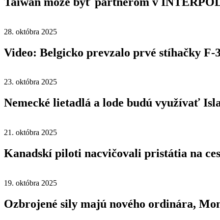
Taiwan môže byť partnerom v INTERPO
28. októbra 2025
Video: Belgicko prevzalo prvé stíhačky F-
23. októbra 2025
Nemecké lietadlá a lode budú využívať Is
21. októbra 2025
Kanadskí piloti nacvičovali pristátia na ce
19. októbra 2025
Ozbrojené sily majú nového ordinára, Mon