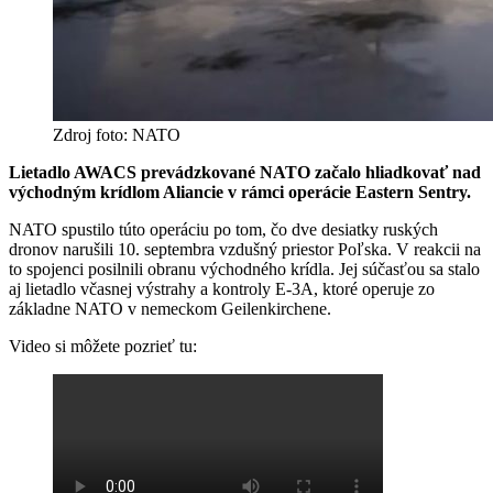
Zdroj foto: NATO
Lietadlo AWACS prevádzkované NATO začalo hliadkovať nad
východným krídlom Aliancie v rámci operácie Eastern Sentry.
NATO spustilo túto operáciu po tom, čo dve desiatky ruských
dronov narušili 10. septembra vzdušný priestor Poľska. V reakcii na
to spojenci posilnili obranu východného krídla. Jej súčasťou sa stalo
aj lietadlo včasnej výstrahy a kontroly E-3A, ktoré operuje zo
základne NATO v nemeckom Geilenkirchene.
Video si môžete pozrieť tu: