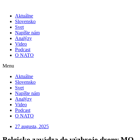
Skip
to
Aktuálne
content
Slovensko
Svet
Napíšte nám
Analýzy
Video
Podcast
O NATO
Menu
Aktuálne
Slovensko
Svet
Napíšte nám
Analýzy
Video
Podcast
O NATO
27 augusta, 2025
Belgicko zavádza do výzbroje drony MQ-