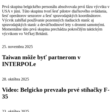
Prvá skupina belgického personálu absolvovala prvú fázu výcviku v
USA v júni. Túto skupinu tvorí šesť pilotov diaľkového ovládania,
šesť operátorov senzorov a šesť spravodajských koordinátorov.
Výcvik zahŕňal používanie pozemných riadiacich staníc aj
spravodajských staníc a deväťhodinové lety s dronmi samotnými.
Momentálne táto prvá skupina prechádza pokročilým taktickým
výcvikom vo Veľkej Británii.
25. novembra 2025
Taiwan môže byť partnerom v
INTERPOLe
28. októbra 2025
Video: Belgicko prevzalo prvé stíhačky F-
35
23. októbra 2025