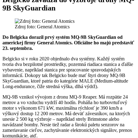
9B SkyGuardian
Zdroj foto: General Atomics
Do Belgicka dorazil prvý systém MQ-9B SkyGuardian od
americkej firmy General Atomics. Oficiálne ho majú predstaviť
23. septembra.
Belgicko si v roku 2020 objednalo dva systémy. Každý systém
tvoria dva bezpilotné prostriedky, pozemná riadiaca stanica a ďalšie
vybavenie, napríklad stanica pre spracovanie spravodajských
informácií. Dokopy tak Belgicko bude mať štyri drony MQ-9B
SkyGuardian, ktoré patria do kategórie MALE (Medium-altitude
Long-endurance, čiže stredná výška, dlhá výdrž).
MQ-9B vznikol vývojom z dronu MQ-9 Reaper. Má rozpätie 24
metrov a vo vzduchu vydrží 40 hodín. Poháňa ho turbovrtuľový
motor s výkonom 671 kW, maximálna rýchlosť je 390 km/h a
výškový dostup 12 200 metrov. Má deväť závesníkov, na ktorých
unesie 2 500 kg výzbroje – napríklad strely Brimstone alebo
navádzané bomby. Nesie tiež radar a širokú paletu senzorov na
zameriavanie cieľov, zachytávanie elektronických signálov, prenos
komunikácie, atď.