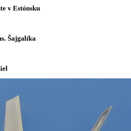
ste v Estónsku
s. Šajgalíka
iel