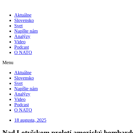
Skip
to
Aktuálne
content
Slovensko
Svet
Napíšte nám
Analýzy
Video
Podcast
O NATO
Menu
Aktuálne
Slovensko
Svet
Napíšte nám
Analýzy
Video
Podcast
O NATO
18 augusta, 2025
Nad Lotyšskom preletí americký bombard