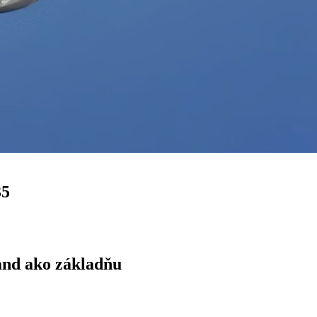
35
land ako základňu