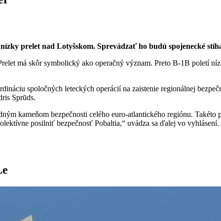
ízky prelet nad Lotyšskom. Sprevádzať ho budú spojenecké stíh
let má skôr symbolický ako operačný význam. Preto B-1B poletí nízko,
ináciu spoločných leteckých operácií na zaistenie regionálnej bezpeč
ris Sprūds.
ným kameňom bezpečnosti celého euro-atlantického regiónu. Takéto pre
olektívne posilniť bezpečnosť Pobaltia,“ uvádza sa ďalej vo vyhlásení.
Le