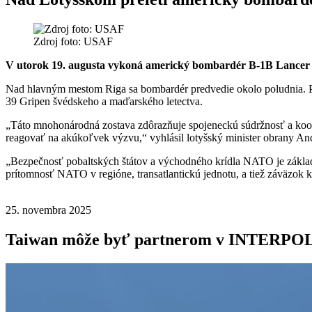
Zdroj foto: USAF
V utorok 19. augusta vykoná americký bombardér B-1B Lancer n
Nad hlavným mestom Riga sa bombardér predvedie okolo poludnia. Pre
39 Gripen švédskeho a maďarského letectva.
„Táto mnohonárodná zostava zdôrazňuje spojeneckú súdržnosť a koord
reagovať na akúkoľvek výzvu,“ vyhlásil lotyšský minister obrany And
„Bezpečnosť pobaltských štátov a východného krídla NATO je základ
prítomnosť NATO v regióne, transatlantickú jednotu, a tiež záväzok k
25. novembra 2025
Taiwan môže byť partnerom v INTERPO