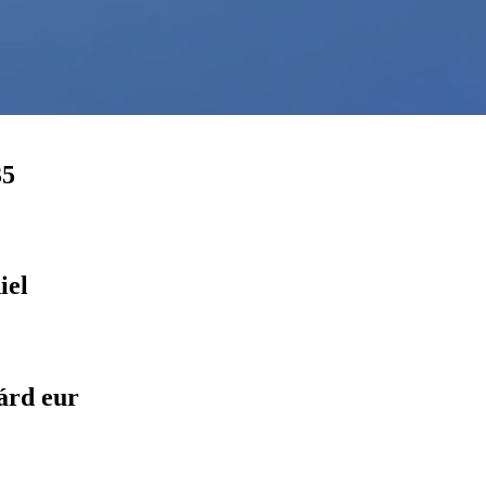
35
iel
árd eur