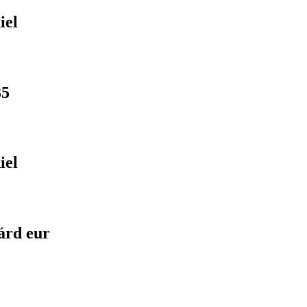
iel
35
iel
árd eur