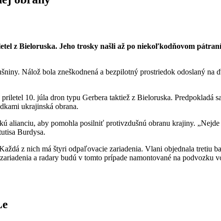
riletel z Bieloruska. Jeho trosky našli až po niekoľkodňovom pátr
bušniny. Nálož bola zneškodnená a bezpilotný prostriedok odoslaný na 
riletel 10. júla dron typu Gerbera taktiež z Bieloruska. Predpokladá sa
edkami ukrajinská obrana.
ickú alianciu, aby pomohla posilniť protivzdušnú obranu krajiny. „Nejd
tutisa Burdysa.
dá z nich má štyri odpaľovacie zariadenia. Vlani objednala tretiu ba
riadenia a radary budú v tomto prípade namontované na podvozku vo
Le