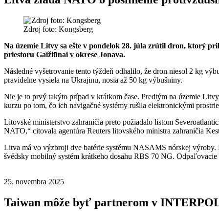
Zdroj foto: Kongsberg
Na územie Litvy sa ešte v pondelok 28. júla zrútil dron, ktorý p
priestoru Gaižiūnai v okrese Jonava.
Následné vyšetrovanie tento týždeň odhalilo, že dron niesol 2 kg vý
pravidelne vysiela na Ukrajinu, nosia až 50 kg výbušniny.
Nie je to prvý takýto prípad v krátkom čase. Predtým na územie Litvy p
kurzu po tom, čo ich navigačné systémy rušila elektronickými prostri
Litovské ministerstvo zahraničia preto požiadalo listom Severoatlant
NATO,“ citovala agentúra Reuters litovského ministra zahraničia Kes
Litva má vo výzbroji dve batérie systému NASAMS nórskej výroby. Kaž
švédsky mobilný systém krátkeho dosahu RBS 70 NG. Odpaľovacie za
25. novembra 2025
Taiwan môže byť partnerom v INTERPO