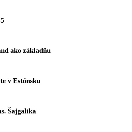
35
land ako základňu
ste v Estónsku
s. Šajgalíka