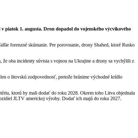
aní v piatok 1. augusta. Dron dopadol do vojenského výcvikového
ďalšie forenzné skúmanie. Pre porovnanie, drony Shahed, ktoré Rusko
, že oba incidenty súvisia s vojnou na Ukrajine a drony sa vychýlili z
e len o litovskú zodpovednosť, pretože bránime východné krídlo
tériu, ktorú by mali dodať do roku 2028. Okrem toho Litva objednala
zidiel JLTV americkej výroby. Dodať ich majú do roku 2027.