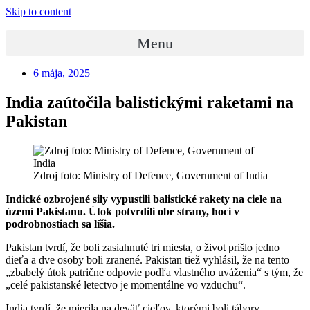
Skip to content
Menu
6 mája, 2025
India zaútočila balistickými raketami na
Pakistan
Zdroj foto: Ministry of Defence, Government of India
Indické ozbrojené sily vypustili balistické rakety na ciele na
území Pakistanu. Útok potvrdili obe strany, hoci v
podrobnostiach sa líšia.
Pakistan tvrdí, že boli zasiahnuté tri miesta, o život prišlo jedno
dieťa a dve osoby boli zranené. Pakistan tiež vyhlásil, že na tento
„zbabelý útok patrične odpovie podľa vlastného uváženia“ s tým, že
„celé pakistanské letectvo je momentálne vo vzduchu“.
India tvrdí, že mierila na deväť cieľov, ktorými boli tábory