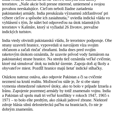
teroristov. „Naše akcie boli presne mierené, umiernené a svojou
povahou neeskalujúce. Cieľom neboli žiadne zariadenia
pakistanskej armády. India preukázala významnú zdržanlivosť pri
výbere cieľov a spôsobe ich zasiahnutia,“ uviedla indická vláda vo
vyhlásení s tým, že nálet bol odpoveďou na útok islamských
teroristov v Kašmíre, ktorý si vyžiadal 26 životov, prevažne
indických turistov.
India vtedy obvinili pakistanskú vládu, že teroristov podporuje. Obe
strany uzavreli hranice, vypovedali si navzájom víza svojim
občanom a začali rinčať zbraňami. India dnes pred svojím
raketovým útokom oznámila, že uzavrie prívod vody farmárom na
pakistanskej strane hranice. Na stredu tiež oznámila veľké cvičenie,
ktoré má simulovať útok na indické územie. Zapoja doň aj školy a
obyvateľov miest. Pozdĺž hranice majú lietať indické stíhačky.
Otázkou nateraz ostáva, ako odpovie Pakistan a či sa cvičenie
nezmení na krutú realitu. Možnosťou stále je, že si obe stany
vymenia obmedzené raketové útoky, ako to bolo v prípade Izraela a
Iránu. Zapojenie pozemnej armády by totiž znamenalo vojnu. India
a Pakistan už spolu mali tri veľké konflikty v rokoch 1947, 1965 s
1971 – to bolo ešte predtým, ako získali jadrové zbrane. Niektoré
zdroje hlásia silnú delostreleckú paľbu na hraniciach, čo nie je
dobrým znamením.