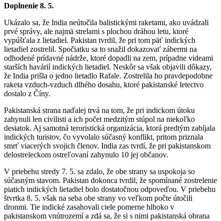
Doplnenie 8. 5.
Ukázalo sa, že India neútočila balistickými raketami, ako uvádzali
prvé správy, ale najmä strelami s plochou dráhou letu, ktoré
vypúšťala z lietadiel. Pakistan tvrdil, že pri tom päť indických
lietadiel zostrelil. Spočiatku sa to snažil dokazovať zábermi na
odhodené prídavné nádrže, ktoré dopadli na zem, prípadne videami
starších havárií indických lietadiel. Neskôr sa však objavili dôkazy,
že India prišla o jedno lietadlo Rafale. Zostrelila ho pravdepodobne
raketa vzduch-vzduch dlhého dosahu, ktoré pakistanské letectvo
dostalo z Číny.
Pakistanská strana naďalej trvá na tom, že pri indickom útoku
zahynuli len civilisti a ich počet medzitým stúpol na niekoľko
desiatok. Aj samotná teroristická organizácia, ktorá predtým zabíjala
indických turistov, čo vyvolalo súčasný konflikt, pritom priznala
smrť viacerých svojich členov. India zas tvrdí, že pri pakistanskom
delostreleckom ostreľovaní zahynulo 10 jej občanov.
V priebehu stredy 7. 5. sa zdalo, že obe strany sa uspokoja so
súčasným stavom. Pakistan dokonca tvrdil, že spomínané zostrelenie
piatich indických lietadiel bolo dostatočnou odpoveďou. V priebehu
štvrtka 8. 5. však na seba obe strany vo veľkom počte útočili
dronmi. Tie indické zasahovali ciele pomerne hlboko v
pakistanskom vnútrozemí a zdá sa, že si s nimi pakistanská obrana