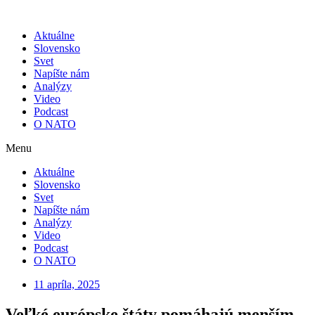
Skip
to
Aktuálne
content
Slovensko
Svet
Napíšte nám
Analýzy
Video
Podcast
O NATO
Menu
Aktuálne
Slovensko
Svet
Napíšte nám
Analýzy
Video
Podcast
O NATO
11 apríla, 2025
Veľké európske štáty pomáhajú menším