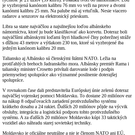
je vyzbrojená kanónom kalibru 76 mm vo veži na prove a dvomi
kanónmi kalibru 25 mm. Na palube má aj vrtuľník. Nesie viacero
radarov a senzorov na elektronický prieskum.
Libra sa stane najväčšou a najsilnejšou loďou albánskeho
námorníctva, ktoré ju bude klasifikovať ako korvetu. Doteraz boli
najväčšími albánskymi loďami štyri hliadkové člny pobrežnej stráže
s dĺžkou 43 metrov a výtlakom 230 ton, ktoré sú vyzbrojené iba
jedným kanónom kalibru 20 mm.
Taliansko aj Albánsko sú členskými štátmi NATO. Ležia na
protiľahlých brehoch Jadranského mora. Albánsky premiér Rama i
taliansky minister Crosetto privítali darovanie lode i podpis
priemyselnej spolupráce ako významné posilnenie doterajšej
spolupráce.
V rovnakom čase dali predstavitelia Európskej únie zelenú doteraz
najväčšej vojenskej pomoci Moldavsku. To dostane 20 miliónov eur
na nákup 8 odpaľovacích zariadení protivzdušného systému
krátkeho dosahu a 24 rakiet. Ďalších 20 miliónov pôjde na výcvik
obsluhy, integráciu a logistickú podporu tohto protivzdušného
systému. A za ďalších 20 miliónov Moldavsko kúpi 33 taktických
vozidiel ako náhradu starej sovietskej techniky.
Moldavsko je oficiálne neutrálne a nie je členom NATO ani EÚ,