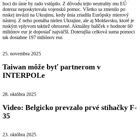
hoci do únie by rado vstúpilo. Z dôvodu tejto neutrality mu EÚ
doteraz neposkytovala vojenskú pomoc. Všetko sa zmenilo po
ruskej invázii na Ukrajinu, kedy únia zriadila Európsky mierový
nástroj. Z neho pomáha nielen Ukrajine, ale aj Moldavsku, ktoré je
ruským vplyvom taktiež ohrozené. Aktuálny balíček v hodnote 60
miliónov eur je doposiaľ najväčší. Doterajšia celková suma pomoci
tak dosiahne 197 miliónov eur.
25. novembra 2025
Taiwan môže byť partnerom v
INTERPOLe
28. októbra 2025
Video: Belgicko prevzalo prvé stíhačky F-
35
23. októbra 2025