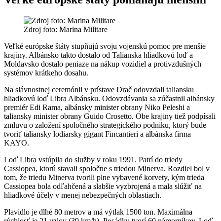
Zdroj foto: Marina Militare
Veľké európske štáty stupňujú svoju vojenskú pomoc pre menšie
krajiny. Albánsko takto dostalo od Talianska hliadkovú loď a
Moldavsko dostalo peniaze na nákup vozidiel a protivzdušných
systémov krátkeho dosahu.
Na slávnostnej ceremónii v prístave Drač odovzdali taliansku
hliadkovú loď Libra Albánsku. Odovzdávania sa zúčastnil albánsky
premiér Edi Rama, albánsky minister obrany Niko Peleshi a
taliansky minister obrany Guido Crosetto. Obe krajiny tiež podpísali
zmluvu o založení spoločného strategického podniku, ktorý bude
tvoriť taliansky lodiarsky gigant Fincantieri a albánska firma
KAYO.
Loď Libra vstúpila do služby v roku 1991. Patrí do triedy
Cassiopea, ktorú stavali spoločne s triedou Minerva. Rozdiel bol v
tom, že triedu Minerva tvorili plne vybavené korvety, kým trieda
Cassiopea bola odľahčená a slabšie vyzbrojená a mala slúžiť na
hliadkové účely v menej nebezpečných oblastiach.
Plavidlo je dlhé 80 metrov a má výtlak 1500 ton. Maximálna
rýchlosť je 21 uzlov (39 km/h). Posádku tvorí 60 námorníkov. Loď