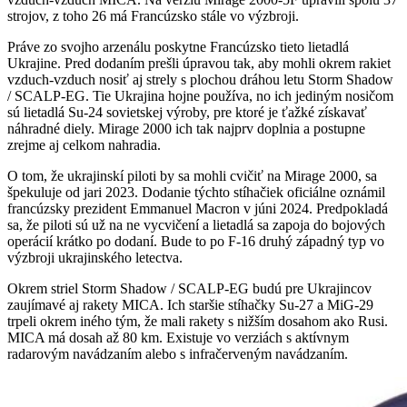
strojov, z toho 26 má Francúzsko stále vo výzbroji.
Práve zo svojho arzenálu poskytne Francúzsko tieto lietadlá
Ukrajine. Pred dodaním prešli úpravou tak, aby mohli okrem rakiet
vzduch-vzduch nosiť aj strely s plochou dráhou letu Storm Shadow
/ SCALP-EG. Tie Ukrajina hojne používa, no ich jediným nosičom
sú lietadlá Su-24 sovietskej výroby, pre ktoré je ťažké získavať
náhradné diely. Mirage 2000 ich tak najprv doplnia a postupne
zrejme aj celkom nahradia.
O tom, že ukrajinskí piloti by sa mohli cvičiť na Mirage 2000, sa
špekuluje od jari 2023. Dodanie týchto stíhačiek oficiálne oznámil
francúzsky prezident Emmanuel Macron v júni 2024. Predpokladá
sa, že piloti sú už na ne vycvičení a lietadlá sa zapoja do bojových
operácií krátko po dodaní. Bude to po F-16 druhý západný typ vo
výzbroji ukrajinského letectva.
Okrem striel Storm Shadow / SCALP-EG budú pre Ukrajincov
zaujímavé aj rakety MICA. Ich staršie stíhačky Su-27 a MiG-29
trpeli okrem iného tým, že mali rakety s nižším dosahom ako Rusi.
MICA má dosah až 80 km. Existuje vo verziách s aktívnym
radarovým navádzaním alebo s infračerveným navádzaním.