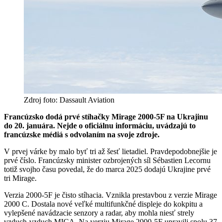
Zdroj foto: Dassault Aviation
Francúzsko dodá prvé stíhačky Mirage 2000-5F na Ukrajinu
do 20. januára. Nejde o oficiálnu informáciu, uvádzajú to
francúzske médiá s odvolaním na svoje zdroje.
V prvej várke by malo byť tri až šesť lietadiel. Pravdepodobnejšie je
prvé číslo. Francúzsky minister ozbrojených síl Sébastien Lecornu
totiž svojho času povedal, že do marca 2025 dodajú Ukrajine prvé
tri Mirage.
Verzia 2000-5F je čisto stíhacia. Vznikla prestavbou z verzie Mirage
2000 C. Dostala nové veľké multifunkčné displeje do kokpitu a
vylepšené navádzacie senzory a radar, aby mohla niesť strely
vzduch-vzduch MICA. Na verziu Mirage 2000-5F upravili spolu 37