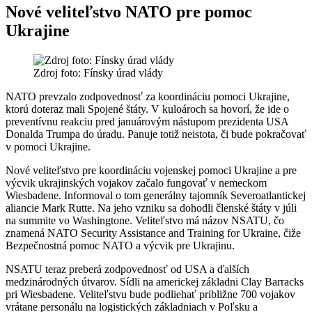
Nové veliteľstvo NATO pre pomoc
Ukrajine
Zdroj foto: Fínsky úrad vlády
NATO prevzalo zodpovednosť za koordináciu pomoci Ukrajine,
ktorú doteraz mali Spojené štáty. V kuloároch sa hovorí, že ide o
preventívnu reakciu pred januárovým nástupom prezidenta USA
Donalda Trumpa do úradu. Panuje totiž neistota, či bude pokračovať
v pomoci Ukrajine.
Nové veliteľstvo pre koordináciu vojenskej pomoci Ukrajine a pre
výcvik ukrajinských vojakov začalo fungovať v nemeckom
Wiesbadene. Informoval o tom generálny tajomník Severoatlantickej
aliancie Mark Rutte. Na jeho vzniku sa dohodli členské štáty v júli
na summite vo Washingtone. Veliteľstvo má názov NSATU, čo
znamená NATO Security Assistance and Training for Ukraine, čiže
Bezpečnostná pomoc NATO a výcvik pre Ukrajinu.
NSATU teraz preberá zodpovednosť od USA a ďalších
medzinárodných útvarov. Sídli na americkej základni Clay Barracks
pri Wiesbadene. Veliteľstvu bude podliehať približne 700 vojakov
vrátane personálu na logistických základniach v Poľsku a