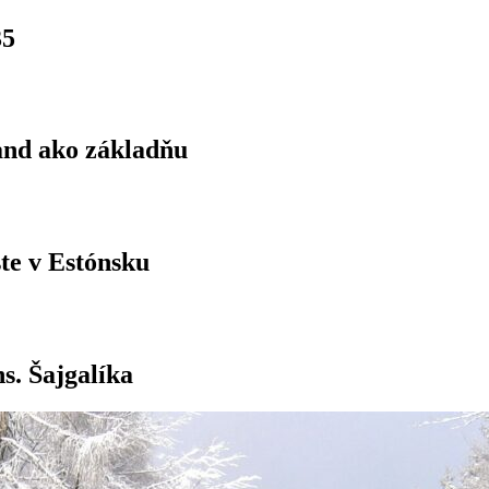
35
land ako základňu
ste v Estónsku
s. Šajgalíka