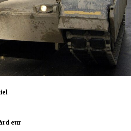
iel
árd eur