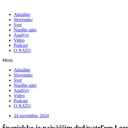
Skip
to
Aktuálne
content
Slovensko
Svet
Napíšte nám
Analýzy
Video
Podcast
O NATO
Menu
Aktuálne
Slovensko
Svet
Napíšte nám
Analýzy
Video
Podcast
O NATO
24 novembra, 2024
Španielsko je najväčším dodávateľom Leo