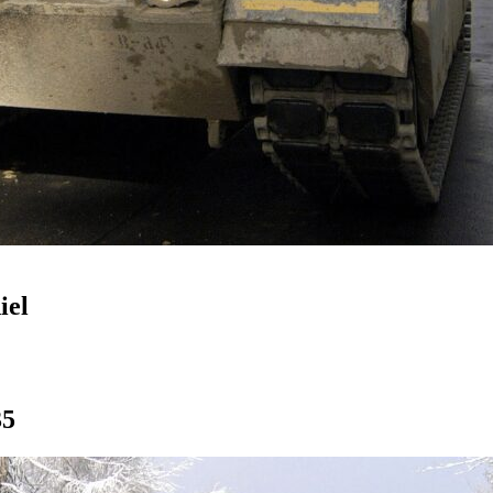
iel
35