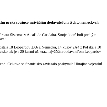
trochu prekvapujúco najväčším dodávateľom týchto nemeckých
ara Sistemas v Alcalá de Guadaíra. Stroje, ktoré boli predtým
vali.
 dostala 18 Leopardov 2A6 z Nemecka, 14 kusov 2A4 z Poľska a 10
elsko tak je s 20 kusmi už teraz najväčším dodávateľom Leopardov
íkend. Celkovo sa Španielsko zaviazalo poskytnúť Ukrajine vojenskú