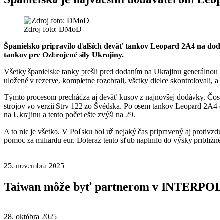
Zdroj foto: DMoD
Španielsko pripravilo ďalších deväť tankov Leopard 2A4 na dod
tankov pre Ozbrojené sily Ukrajiny.
Všetky španielske tanky prešli pred dodaním na Ukrajinu generálnou
uložené v rezerve, kompletne rozobrali, všetky dielce skontrolovali, 
Týmto procesom prechádza aj deväť kusov z najnovšej dodávky. Čosk
strojov vo verzii Strv 122 zo Švédska. Po osem tankov Leopard 2A4 
na Ukrajinu a tento počet ešte zvýši na 29.
A to nie je všetko. V Poľsku bol už nejaký čas pripravený aj protiv
pomoc za miliardu eur. Doteraz tento sľub naplnilo do výšky približn
25. novembra 2025
Taiwan môže byť partnerom v INTERPO
28. októbra 2025