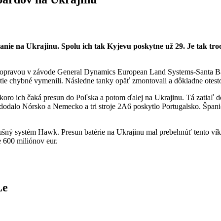
anie na Ukrajinu. Spolu ich tak Kyjevu poskytne už 29. Je tak 
 opravou v závode General Dynamics European Land Systems-Santa Bárb
a tie chybné vymenili. Následne tanky opäť zmontovali a dôkladne otesto
oro ich čaká presun do Poľska a potom ďalej na Ukrajinu. Tá zatiaľ
dodalo Nórsko a Nemecko a tri stroje 2A6 poskytlo Portugalsko. Špani
zdušný systém Hawk. Presun batérie na Ukrajinu mal prebehnúť tento v
e 600 miliónov eur.
Le