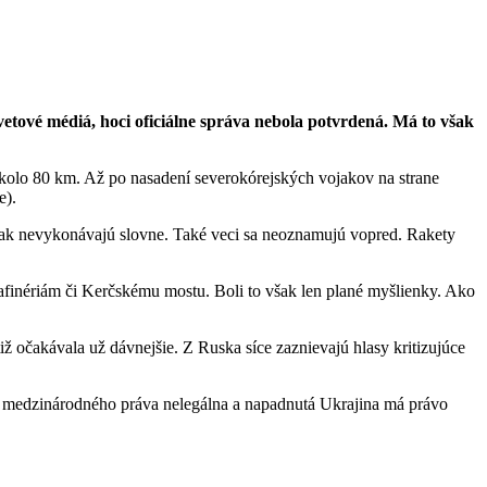
etové médiá, hoci oficiálne správa nebola potvrdená. Má to však
olo 80 km. Až po nasadení severokórejských vojakov na strane
e).
šak nevykonávajú slovne. Také veci sa neoznamujú vopred. Rakety
. rafinériám či Kerčskému mostu. Boli to však len plané myšlienky. Ako
iž očakávala už dávnejšie. Z Ruska síce zaznievajú hlasy kritizujúce
dľa medzinárodného práva nelegálna a napadnutá Ukrajina má právo