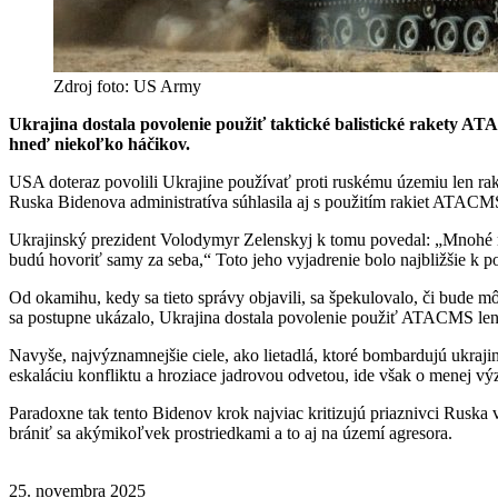
Zdroj foto: US Army
Ukrajina dostala povolenie použiť taktické balistické rakety AT
hneď niekoľko háčikov.
USA doteraz povolili Ukrajine používať proti ruskému územiu len r
Ruska Bidenova administratíva súhlasila aj s použitím rakiet ATACMS,
Ukrajinský prezident Volodymyr Zelenskyj k tomu povedal: „Mnohé m
budú hovoriť samy za seba,“ Toto jeho vyjadrenie bolo najbližšie k
Od okamihu, kedy sa tieto správy objavili, sa špekulovalo, či bude môc
sa postupne ukázalo, Ukrajina dostala povolenie použiť ATACMS len v
Navyše, najvýznamnejšie ciele, ako lietadlá, ktoré bombardujú ukrajin
eskaláciu konfliktu a hroziace jadrovou odvetou, ide však o menej vý
Paradoxne tak tento Bidenov krok najviac kritizujú priaznivci Ruska
brániť sa akýmikoľvek prostriedkami a to aj na území agresora.
25. novembra 2025