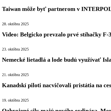
Taiwan môže byť partnerom v INTERPO
28. októbra 2025
Video: Belgicko prevzalo prvé stíhačky F-
23. októbra 2025
Nemecké lietadlá a lode budú využívať Is
21. októbra 2025
Kanadskí piloti nacvičovali pristátia na ce
19. októbra 2025
Ozbrojené sily majú nového ordinára, Mon