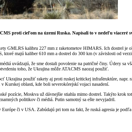
ACMS proti cieľom na území Ruska. Napísali to v nedeľu viaceré sv
akety GMLRS kalibru 227 mm z raketometov HIMARS. Ich dostrel je ok
 ktoré majú kaliber 610 mm a dostrel do 300 km (v závislosti od verzi
édiá uvádzajú, že sme dostali povolenie na patričné činy. Údery sa v
 potvrdeniu toho, že Ukrajina môže ATACMS naozaj použiť.
ť Ukrajina použiť rakety aj proti ruskej kritickej infraštruktúre, napr
 Kurskej oblasti, kde boli severokórejskí vojaci nasadení.
ské pozície, Moskva už dávnejšie stiahla mimo dostrel. Takýto krok tot
znamných politikov či médiá. Putin samotný sa ešte nevyjadril.
 v Európe či v USA. Zabúdajú pri tom na fakt, že ruská agresia je po