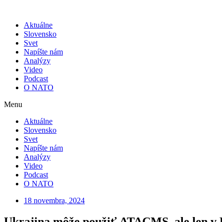
Skip
to
Aktuálne
content
Slovensko
Svet
Napíšte nám
Analýzy
Video
Podcast
O NATO
Menu
Aktuálne
Slovensko
Svet
Napíšte nám
Analýzy
Video
Podcast
O NATO
18 novembra, 2024
Ukrajina môže použiť ATACMS, ale len v K