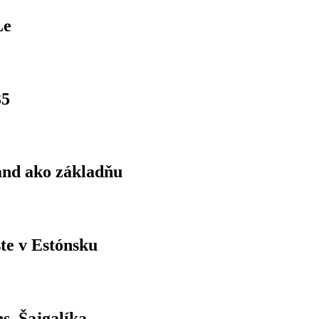
Le
35
land ako základňu
ste v Estónsku
s. Šajgalíka