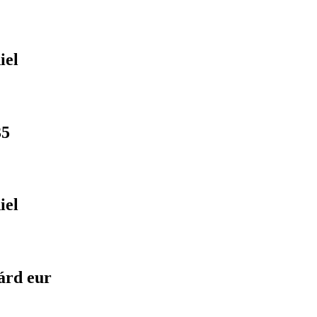
iel
35
iel
árd eur