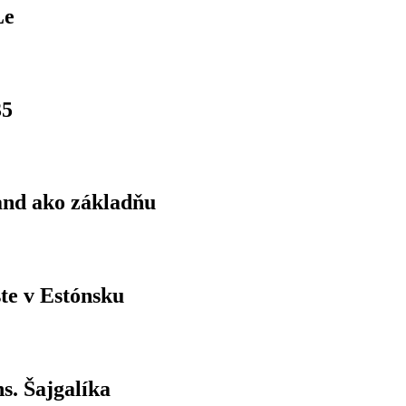
Le
35
land ako základňu
ste v Estónsku
s. Šajgalíka