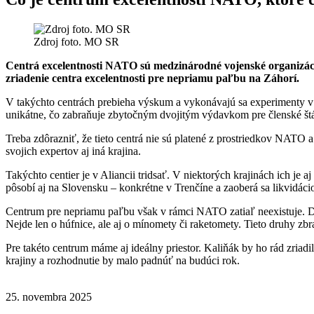
Zdroj foto. MO SR
Centrá excelentnosti NATO sú medzinárodné vojenské organizácie,
zriadenie centra excelentnosti pre nepriamu paľbu na Záhorí.
V takýchto centrách prebieha výskum a vykonávajú sa experimenty v
unikátne, čo zabraňuje zbytočným dvojitým výdavkom pre členské štá
Treba zdôrazniť, že tieto centrá nie sú platené z prostriedkov NATO 
svojich expertov aj iná krajina.
Takýchto centier je v Aliancii tridsať. V niektorých krajinách ich je
pôsobí aj na Slovensku – konkrétne v Trenčíne a zaoberá sa likvidác
Centrum pre nepriamu paľbu však v rámci NATO zatiaľ neexistuje. Delo
Nejde len o húfnice, ale aj o mínomety či raketomety. Tieto druhy zb
Pre takéto centrum máme aj ideálny priestor. Kaliňák by ho rád zria
krajiny a rozhodnutie by malo padnúť na budúci rok.
25. novembra 2025