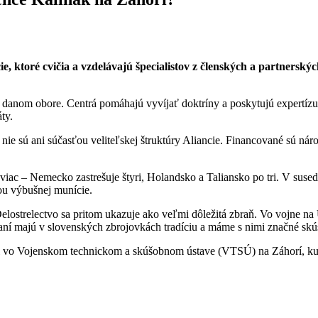
 ktoré cvičia a vzdelávajú špecialistov z členských a partnerský
 danom obore. Centrá pomáhajú vyvíjať doktríny a poskytujú expertízu
ty.
a nie sú ani súčasťou veliteľskej štruktúry Aliancie. Financované sú n
 aj viac – Nemecko zastrešuje štyri, Holandsko a Taliansko po tri. V s
iou výbušnej munície.
strelectvo sa pritom ukazuje ako veľmi dôležitá zbraň. Vo vojne na Ukr
raní majú v slovenských zbrojovkách tradíciu a máme s nimi značné skú
dil vo Vojenskom technickom a skúšobnom ústave (VTSÚ) na Záhorí, ku k