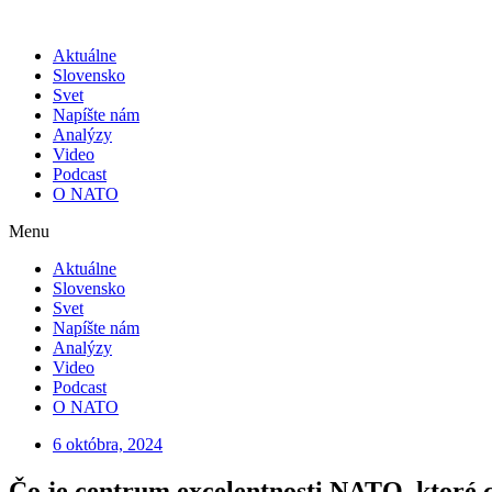
Skip
to
Aktuálne
content
Slovensko
Svet
Napíšte nám
Analýzy
Video
Podcast
O NATO
Menu
Aktuálne
Slovensko
Svet
Napíšte nám
Analýzy
Video
Podcast
O NATO
6 októbra, 2024
Čo je centrum excelentnosti NATO, ktoré 