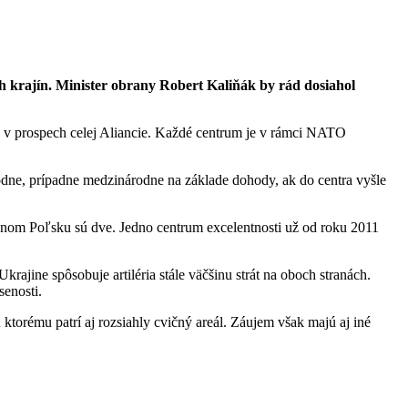
ch krajín. Minister obrany Robert Kaliňák by rád dosiahol
 v prospech celej Aliancie. Každé centrum je v rámci NATO
árodne, prípadne medzinárodne na základe dohody, ak do centra vyšle
usednom Poľsku sú dve. Jedno centrum excelentnosti už od roku 2011
ajine spôsobuje artiléria stále väčšinu strát na oboch stranách.
senosti.
torému patrí aj rozsiahly cvičný areál. Záujem však majú aj iné