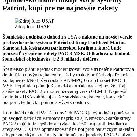
Patriot, kúpi pre ne najnovšie rakety
Zdroj foto: USAF
Španielsko podpísalo dohodu s USA o nákupe najnovšej verzie
protivzdušného systému Patriot od firmy Lockheed Martin.
Stane sa tak šestnástou partnerskou krajinou, ktorá bude
používať vylepšené rakety PAC-3 MSE. Odhadovaná hodnota
španielskej objednávky je 2,8 miliardy dolárov.
Španielsko plánuje jednak modernizovať svoje tri batérie Patriotov a
doplniť ich novým vybavením. To by malo tvoriť 24 odpaľovacích
kontajnerov M903, štyri radary AN/MPQ-65 a 51 rakiet PAC-3
MSE. Popri nich plánuje španielska armáda naďalej používať aj
staršie rakety PAC-2 v modernizovanej verzii GEM-T. Najnovší
kontrakt s USA zahŕňa aj ďalšie súvisiace vybavenie, logistickú
podporu, technickú pomoc a výcvik obsluhy.
Kombinácia rakiet PAC-2 a novších PAC-3 je výhodná a používa ju
pri svojich batériách Patriotov napríklad aj Nemecko. Staršie strely
PAC-2 majú totiž lepší dosah (viac ako 160 km) proti lietadlám a
strely PAC-3 sú zas optimalizované na boj proti balistickým raketám
a hypersonickým strelám. Na tento účel majú rakety PAC-3 aktívne