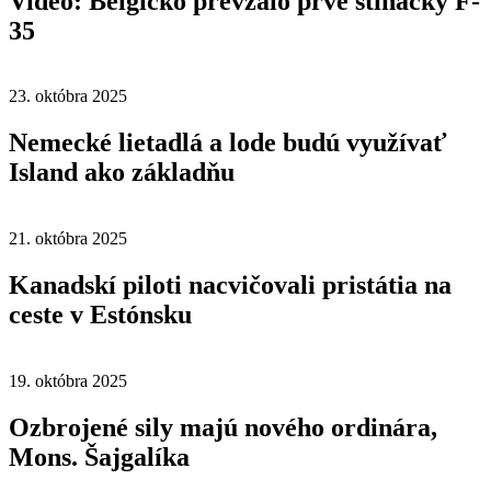
Video: Belgicko prevzalo prvé stíhačky F-
35
23. októbra 2025
Nemecké lietadlá a lode budú využívať
Island ako základňu
21. októbra 2025
Kanadskí piloti nacvičovali pristátia na
ceste v Estónsku
19. októbra 2025
Ozbrojené sily majú nového ordinára,
Mons. Šajgalíka