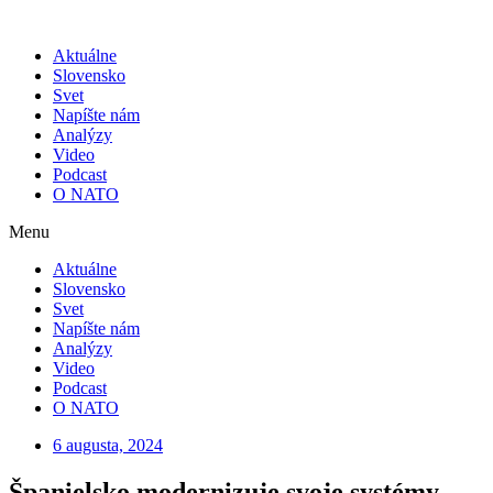
Skip
to
Aktuálne
content
Slovensko
Svet
Napíšte nám
Analýzy
Video
Podcast
O NATO
Menu
Aktuálne
Slovensko
Svet
Napíšte nám
Analýzy
Video
Podcast
O NATO
6 augusta, 2024
Španielsko modernizuje svoje systémy