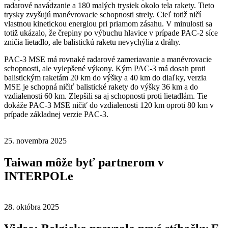
radarové navádzanie a 180 malých trysiek okolo tela rakety. Tieto
trysky zvyšujú manévrovacie schopnosti strely. Cieľ totiž ničí
vlastnou kinetickou energiou pri priamom zásahu. V minulosti sa
totiž ukázalo, že črepiny po výbuchu hlavice v prípade PAC-2 síce
zničia lietadlo, ale balistickú raketu nevychýlia z dráhy.
PAC-3 MSE má rovnaké radarové zameriavanie a manévrovacie
schopnosti, ale vylepšené výkony. Kým PAC-3 má dosah proti
balistickým raketám 20 km do výšky a 40 km do diaľky, verzia
MSE je schopná ničiť balistické rakety do výšky 36 km a do
vzdialenosti 60 km. Zlepšili sa aj schopnosti proti lietadlám. Tie
dokáže PAC-3 MSE ničiť do vzdialenosti 120 km oproti 80 km v
prípade základnej verzie PAC-3.
25. novembra 2025
Taiwan môže byť partnerom v
INTERPOLe
28. októbra 2025