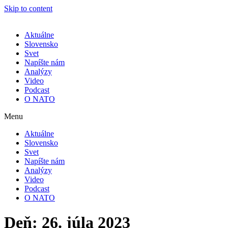
Skip to content
Aktuálne
Slovensko
Svet
Napíšte nám
Analýzy
Video
Podcast
O NATO
Menu
Aktuálne
Slovensko
Svet
Napíšte nám
Analýzy
Video
Podcast
O NATO
Deň:
26. júla 2023