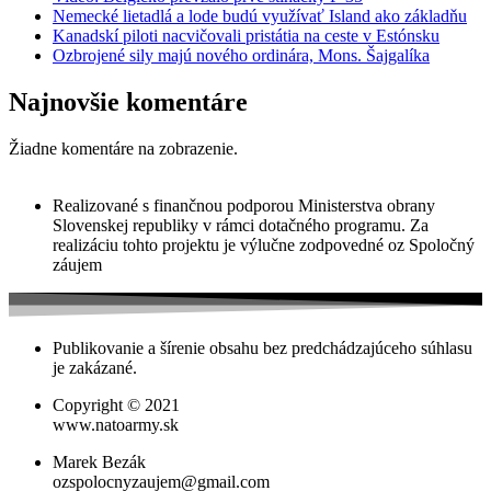
Nemecké lietadlá a lode budú využívať Island ako základňu
Kanadskí piloti nacvičovali pristátia na ceste v Estónsku
Ozbrojené sily majú nového ordinára, Mons. Šajgalíka
Najnovšie komentáre
Žiadne komentáre na zobrazenie.
Realizované s finančnou podporou Ministerstva obrany
Slovenskej republiky v rámci dotačného programu. Za
realizáciu tohto projektu je výlučne zodpovedné oz Spoločný
záujem
Publikovanie a šírenie obsahu bez predchádzajúceho súhlasu
je zakázané.
Copyright © 2021
www.natoarmy.sk
Marek Bezák
ozspolocnyzaujem@gmail.com