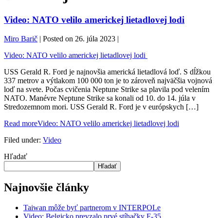
Video: NATO velilo americkej lietadlovej lodi
Miro Barič
|
Posted on
26. júla 2023
|
Video: NATO velilo americkej lietadlovej lodi
USS Gerald R. Ford je najnovšia americká lietadlová loď. S dĺžkou
337 metrov a výtlakom 100 000 ton je to zároveň najväčšia vojnová
loď na svete. Počas cvičenia Neptune Strike sa plavila pod velením
NATO. Manévre Neptune Strike sa konali od 10. do 14. júla v
Stredozemnom mori. USS Gerald R. Ford je v európskych […]
Read more
Video: NATO velilo americkej lietadlovej lodi
Filed under:
Video
Hľadať
Hľadať
Najnovšie články
Taiwan môže byť partnerom v INTERPOLe
Video: Belgicko prevzalo prvé stíhačky F-35