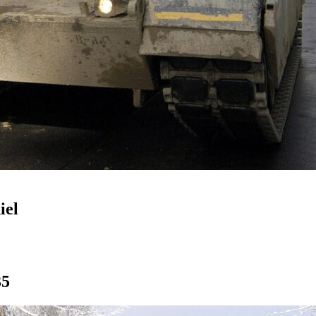
iel
35