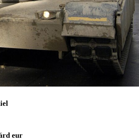
iel
árd eur