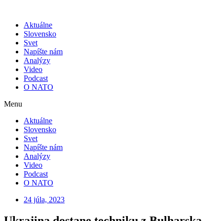
Skip
to
Aktuálne
content
Slovensko
Svet
Napíšte nám
Analýzy
Video
Podcast
O NATO
Menu
Aktuálne
Slovensko
Svet
Napíšte nám
Analýzy
Video
Podcast
O NATO
24 júla, 2023
Ukrajina dostane techniku z Bulharska