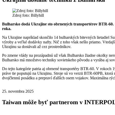
Zdroj foto: Billyhill
Bulharsko dodá Ukrajine sto obrnených transportérov BTR-60. Of
roka.
Na Ukrajine napríklad skončilo 14 bulharských bitevných lietadiel Su-2
výroby a veľké dodávky nafty. Nič z toho však nešlo priamo. Vtedajší
Ukrajinu sa dostávali až cez prostredníkov.
Po zmene vlády na prozápadnú už však Bulharsko žiadne okolky nerob
Bulharsko má množstvo techniky sovietskeho pôvodu a vyrába aj sovie
Do tejto kategórie patria aj obrnené transportéry BTR-60. V rokoch 
práve tie poputujú na Ukrajinu. Stroje sú vo verzii BTR-60PB, kto
dvojčlennú posádku a prepraví ďalších osem vojakov. Maximálna rých
25. novembra 2025
Taiwan môže byť partnerom v INTERPO