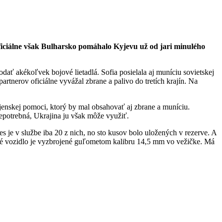
ficiálne však Bulharsko pomáhalo Kyjevu už od jari minulého
odať akékoľvek bojové lietadlá. Sofia posielala aj muníciu sovietskej
rtnerov oficiálne vyvážal zbrane a palivo do tretích krajín. Na
enskej pomoci, ktorý by mal obsahovať aj zbrane a muníciu.
nepotrebná, Ukrajina ju však môže využiť.
 je v službe iba 20 z nich, no sto kusov bolo uložených v rezerve. A
vé vozidlo je vyzbrojené guľometom kalibru 14,5 mm vo vežičke. Má