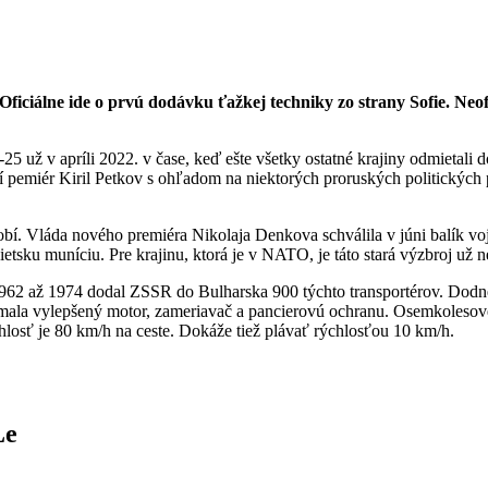
iciálne ide o prvú dodávku ťažkej techniky zo strany Sofie. Neo
5 už v apríli 2022. v čase, keď ešte všetky ostatné krajiny odmietali d
 pemiér Kiril Petkov s ohľadom na niektorých proruských politických pa
í. Vláda nového premiéra Nikolaja Denkova schválila v júni balík voj
tsku muníciu. Pre krajinu, ktorá je v NATO, je táto stará výzbroj už 
1962 až 1974 dodal ZSSR do Bulharska 900 týchto transportérov. Dodnes
rá mala vylepšený motor, zameriavač a pancierovú ochranu. Osemkoleso
losť je 80 km/h na ceste. Dokáže tiež plávať rýchlosťou 10 km/h.
Le