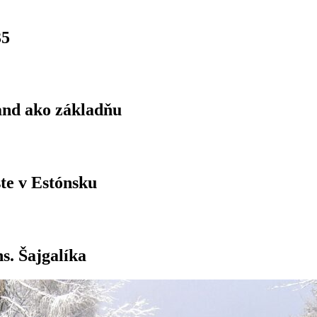
35
land ako základňu
ste v Estónsku
s. Šajgalíka