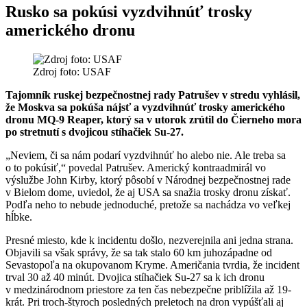
Rusko sa pokúsi vyzdvihnúť trosky
amerického dronu
Zdroj foto: USAF
Tajomník ruskej bezpečnostnej rady Patrušev v stredu vyhlásil,
že Moskva sa pokúša nájsť a vyzdvihnúť trosky amerického
dronu MQ-9 Reaper, ktorý sa v utorok zrútil do Čierneho mora
po stretnutí s dvojicou stíhačiek Su-27.
„Neviem, či sa nám podarí vyzdvihnúť ho alebo nie. Ale treba sa
o to pokúsiť,“ povedal Patrušev. Americký kontraadmirál vo
výslužbe John Kirby, ktorý pôsobí v Národnej bezpečnostnej rade
v Bielom dome, uviedol, že aj USA sa snažia trosky dronu získať.
Podľa neho to nebude jednoduché, pretože sa nachádza vo veľkej
hĺbke.
Presné miesto, kde k incidentu došlo, nezverejnila ani jedna strana.
Objavili sa však správy, že sa tak stalo 60 km juhozápadne od
Sevastopoľa na okupovanom Kryme. Američania tvrdia, že incident
trval 30 až 40 minút. Dvojica stíhačiek Su-27 sa k ich dronu
v medzinárodnom priestore za ten čas nebezpečne priblížila až 19-
krát. Pri troch-štyroch posledných preletoch na dron vypúšťali aj