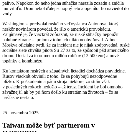
palivo. Napokon do neho jedna stíhačka narazila zozadu a zničila
mu vrtuľu. Dron nebol ďalej schopný letu a operátor ho naviedol do
vody.
Washington si predvolal ruského veľvyslanca Antonova, ktorý
neskôr novinárom povedal, že išlo o americkú provokáciu.
Zaujímavé je, že viackrát zdôraznil, že ruské stíhačky nepoužili
palubné zbrane – pritom z toho ich nikto neobviňoval. A hoci
Moskva oficiálne tvrdí, že za incident nie je nijak zodpovedná, ruské
sociálne siete chvália pilota Su-27 za to, že spôsobil pád amerického
dronu. Dostal za to odmenu milión rubľov (12 500 eur) a nové
topánky a kombinézu.
Ku kontaktom ruských a západných lietadiel dochádza pravidelne.
Rusov viackrát obvinili z toho, že sa pohybujú nezodpovedne
blízko. K poškodeniu a pádu stroja niektorej zo strán však
v posledných rokoch nedošlo – až teraz. Incident by bol omnoho
závažnejší, ak by pri ňom došlo ku stratám na životoch – čo sa
našťastie nestalo.
25. novembra 2025
Taiwan môže byť partnerom v