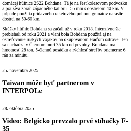
domácej húfnice 2S22 Bohdana. Tá je na šesťkolesovom podvozku
a používa zbraň západného kalibru 155 mm s dostrelom 40 km. V
prípade použitia prídavného raketového pohonu granátov narastie
dostrel na 50-60 km.
Skúšky húfnic Bohdana sa začali už v roku 2018. Intenzívnejšie
prebiehali od roku 2021 a vlani bola Bohdana použitá aj na
ostreľovanie ruských vojakov na okupovanom Haďom ostrove. Ten
sa nachádza v Čiernom mori 35 km od pevniny. Bohdana má
hmotnosť 28 ton, 5-člennú posádku a rýchlosť streľby priemerne 6
rán za minútu.
25. novembra 2025
Taiwan môže byť partnerom v
INTERPOLe
28. októbra 2025
Video: Belgicko prevzalo prvé stíhačky F-
35