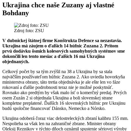
Ukrajina chce naše Zuzany aj vlastné
Bohdany
Zdroj foto: ZSU
V dubnickej štátnej firme Konštrukta Defence sa nezastavia.
Ukrajina má záujem o ďalších 14 húfnic Zuzana 2. Pritom
prvú dodávku ôsmich kolesových samohybných systémov sme
dokončili len tento mesiac a ďalších 16 má Ukrajina
objednaných.
Celkový počet by sa tým zvýšil na 38 a Ukrajina by sa stala
najväčším používateľom húfnic Zuzana 2. Ako uviedla hovorkyňa
ministerstva obrany, táto tretia objednávka je ale ešte len vo fáze
rokovaní a ďalšie podrobnosti teraz nie je možné poskytnúť.
Rovnako ako predtým by však malo ísť o komerčný predaj. Prvých
osem Zuzán 2 si objednala Ukrajina a boli slovenskej strane
kompletne preplatené. Ďalších 16 slovenských húfnic pre Ukrajinu
budú spoločne financovať Dánsko, Nemecko a Nórsko.
Ukrajina odoberá čoraz viac delostreleckých zbraní kalibru 155 mm.
Nespolieha sa však len na zahraničné zbrane. Minister obrany
Oleksij Reznikov v týchto dňoch oznámil spustenie sériovej výroby