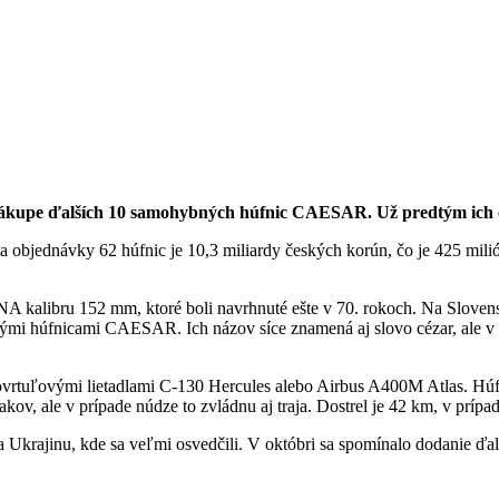
ákupe ďalších 10 samohybných húfnic CAESAR. Už predtým ich obj
objednávky 62 húfnic je 10,3 miliardy českých korún, čo je 425 milió
alibru 152 mm, ktoré boli navrhnuté ešte v 70. rokoch. Na Slovensk
vými húfnicami CAESAR. Ich názov síce znamená aj slovo cézar, ale v 
urbovrtuľovými lietadlami C-130 Hercules alebo Airbus A400M Atlas. 
akov, ale v prípade núdze to zvládnu aj traja. Dostrel je 42 km, v prí
a Ukrajinu, kde sa veľmi osvedčili. V októbri sa spomínalo dodanie ďa