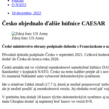
Podcast
O NATO
18 decembra, 2022
Česko objednalo ďalšie húfnice CAESAR
Zdroj foto: US Army
České ministerstvo obrany podpísalo dohodu s Francúzskom o n
Pôvodnú dohodu podpísalo Česko v septembri 2021. Celková hodnota 
dodať do Česka do konca roku 2026.
Česká armáda má vo výzbroji osemkolesové samohybné húfnice DANA k
štandardný v krajinách NATO. Česko na tento kaliber prejde až s no
čo znamená Nákladné auto vybavené delostreleckým systémom.
Ide o relatívne ľahkú zbraň (17.7 t), ktorú je možné prepravovať t
ale je možné použiť aj osemkolesovú verziu. Jej obsluhu tvorí päť voj
V priebehu leta dodali 18 kusov týchto delostreleckých systémov aj n
mala Ukrajina dostať aj najmenej šesť kusov vo verzii 8×8.