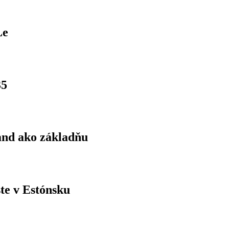
Le
35
land ako základňu
ste v Estónsku