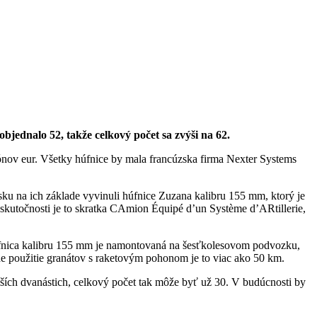
ednalo 52, takže celkový počet sa zvýši na 62.
nov eur. Všetky húfnice by mala francúzska firma Nexter Systems
u na ich základe vyvinuli húfnice Zuzana kalibru 155 mm, ktorý je
skutočnosti je to skratka CAmion Équipé d’un Système d’ARtillerie,
Húfnica kalibru 155 mm je namontovaná na šesťkolesovom podvozku,
pade použitie granátov s raketovým pohonom je to viac ako 50 km.
lších dvanástich, celkový počet tak môže byť už 30. V budúcnosti by