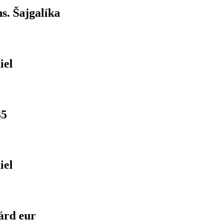
s. Šajgalíka
iel
35
iel
árd eur