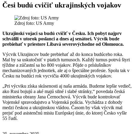
Česi budú cvičiť ukrajinských vojakov
Zdroj foto: US Army
Ukrajinskí vojaci sa budú cvičiť v Česku. Ich pobyt najprv
schválili v utorok poslanci a dnes aj senátori. Výcvik bude
prebiehať v priestore Libavá severovýchodne od Olomouca.
Výcvik Ukrajincov bude prebiehať až do konca budúceho roka.
Mal by sa uskutočniť v piatich turnusoch. Každý turnus potrvá štyri
týždne a zúčastní sa ho 800 vojakov. Pôjde o príslušníkov
mechanizovaných jednotiek, ale aj o špeciálne profesie. Spolu tak v
Česku na budúci rok vycvičia 4000 ukrajinských vojakov.
„Pri výcviku získa skúsenosti aj naša armáda. Budeme lepšie vedieč,
ako Rusi bojujú a aké majú silné i slabé stránky,“ povedala česká
ministerka obrany Jana Černochová. Výcvik bude kontrolovať
Vojenské spravodajstvo a Vojenská polícia. Vychádza z dohody
medzi českou a ukrajinskou vládou. Časom by však výcvik mal
prejsť pod asistenčnú misiu Európskej únie, do ktorej Česko vyšle
55 ľudí.
25. novembra 2025