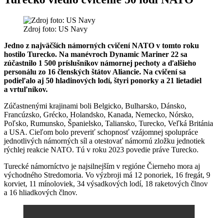
Zdroj foto: US Navy
Jedno z najväčších námorných cvičení NATO v tomto roku
hostilo Turecko. Na manévroch Dynamic Mariner 22 sa
zúčastnilo 1 500 príslušníkov námornej pechoty a ďalšieho
personálu zo 16 členských štátov Aliancie. Na cvičení sa
podieľalo aj 50 hladinových lodí, štyri ponorky a 21 lietadiel
a vrtuľníkov.
Zúčastnenými krajinami boli Belgicko, Bulharsko, Dánsko,
Francúzsko, Grécko, Holandsko, Kanada, Nemecko, Nórsko,
Poľsko, Rumunsko, Španielsko, Taliansko, Turecko, Veľká Británia
a USA. Cieľom bolo preveriť schopnosť vzájomnej spolupráce
jednotlivých námorných síl a otestovať námornú zložku jednotiek
rýchlej reakcie NATO. Tú v roku 2023 povedie práve Turecko.
Turecké námorníctvo je najsilnejším v regióne Čierneho mora aj
východného Stredomoria. Vo výzbroji má 12 ponoriek, 16 fregát, 9
korviet, 11 mínoloviek, 34 výsadkových lodí, 18 raketových člnov
a 16 hliadkových člnov.