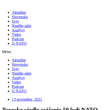
Skip
to
Aktuálne
content
Slovensko
Svet
Napíšte nám
Analýzy
Video
Podcast
O NATO
Menu
Aktuálne
Slovensko
Svet
Napíšte nám
Analýzy
Video
Podcast
O NATO
13 novembra, 2022
Turecko viedlo cvičenie 50 lodí NATO