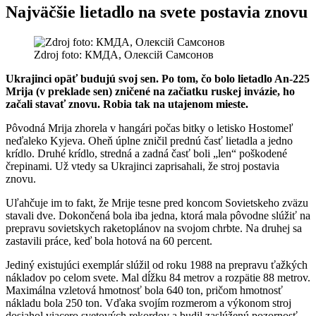
Najväčšie lietadlo na svete postavia znovu
Zdroj foto: КМДА, Олексій Самсонов
Ukrajinci opäť budujú svoj sen. Po tom, čo bolo lietadlo An-225
Mrija (v preklade sen) zničené na začiatku ruskej invázie, ho
začali stavať znovu. Robia tak na utajenom mieste.
Pôvodná Mrija zhorela v hangári počas bitky o letisko Hostomeľ
neďaleko Kyjeva. Oheň úplne zničil prednú časť lietadla a jedno
krídlo. Druhé krídlo, stredná a zadná časť boli „len“ poškodené
črepinami. Už vtedy sa Ukrajinci zaprisahali, že stroj postavia
znovu.
Uľahčuje im to fakt, že Mrije tesne pred koncom Sovietskeho zväzu
stavali dve. Dokončená bola iba jedna, ktorá mala pôvodne slúžiť na
prepravu sovietskych raketoplánov na svojom chrbte. Na druhej sa
zastavili práce, keď bola hotová na 60 percent.
Jediný existujúci exemplár slúžil od roku 1988 na prepravu ťažkých
nákladov po celom svete. Mal dĺžku 84 metrov a rozpätie 88 metrov.
Maximálna vzletová hmotnosť bola 640 ton, pričom hmotnosť
nákladu bola 250 ton. Vďaka svojím rozmerom a výkonom stroj
dosiahol viacero svetových rekordov a budil zaslúženú pozornosť