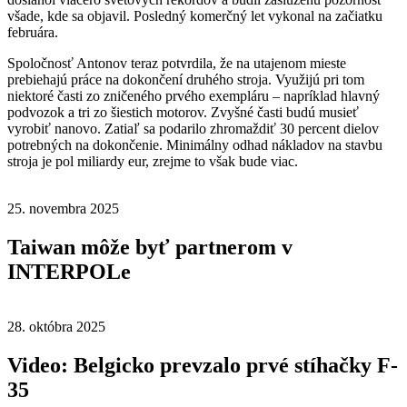
všade, kde sa objavil. Posledný komerčný let vykonal na začiatku
februára.
Spoločnosť Antonov teraz potvrdila, že na utajenom mieste
prebiehajú práce na dokončení druhého stroja. Využijú pri tom
niektoré časti zo zničeného prvého exempláru – napríklad hlavný
podvozok a tri zo šiestich motorov. Zvyšné časti budú musieť
vyrobiť nanovo. Zatiaľ sa podarilo zhromaždiť 30 percent dielov
potrebných na dokončenie. Minimálny odhad nákladov na stavbu
stroja je pol miliardy eur, zrejme to však bude viac.
25. novembra 2025
Taiwan môže byť partnerom v
INTERPOLe
28. októbra 2025
Video: Belgicko prevzalo prvé stíhačky F-
35