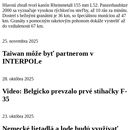
Hlavnú zbraň tvorí kanón Rheinmetall 155 mm L52. Panzerhaubitze
2000 sa vyznačuje vysokou rýchlosťou streľby, až 10 rán za minútu.
Dostrel s bežnými granátmi je 36 km, so špeciálnou muníciou až 47
km. Granáty s pomocným raketovým pohonom dokáže vystreliť až
do vzdialenosti 67 km.
25. novembra 2025
Taiwan môže byť partnerom v
INTERPOLe
28. októbra 2025
Video: Belgicko prevzalo prvé stíhačky F-
35
23. októbra 2025
Nemecké lietadlá a lode budú využívať