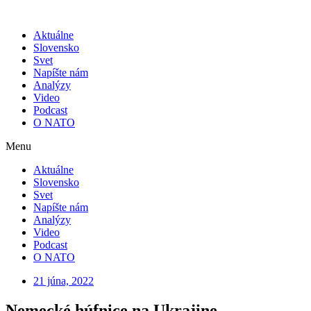
Skip
to
Aktuálne
content
Slovensko
Svet
Napíšte nám
Analýzy
Video
Podcast
O NATO
Menu
Aktuálne
Slovensko
Svet
Napíšte nám
Analýzy
Video
Podcast
O NATO
21 júna, 2022
Nemecké húfnice na Ukrajine