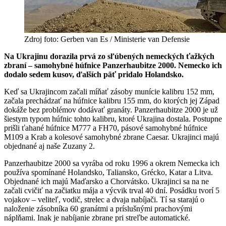
Zdroj foto: Gerben van Es / Ministerie van Defensie
Na Ukrajinu dorazila prvá zo sľúbených nemeckých ťažkých
zbraní – samohybné húfnice Panzerhaubitze 2000. Nemecko ich
dodalo sedem kusov, ďalších päť pridalo Holandsko.
Keď sa Ukrajincom začali míňať zásoby munície kalibru 152 mm,
začala prechádzať na húfnice kalibru 155 mm, do ktorých jej Západ
dokáže bez problémov dodávať granáty. Panzerhaubitze 2000 je už
šiestym typom húfnic tohto kalibru, ktoré Ukrajina dostala. Postupne
prišli ťahané húfnice M777 a FH70, pásové samohybné húfnice
M109 a Krab a kolesové samohybné zbrane Caesar. Ukrajinci majú
objednané aj naše Zuzany 2.
Panzerhaubitze 2000 sa vyrába od roku 1996 a okrem Nemecka ich
používa spomínané Holandsko, Taliansko, Grécko, Katar a Litva.
Objednané ich majú Maďarsko a Chorvátsko. Ukrajinci sa na ne
začali cvičiť na začiatku mája a výcvik trval 40 dní. Posádku tvorí 5
vojakov – veliteľ, vodič, strelec a dvaja nabíjači. Tí sa starajú o
naloženie zásobníka 60 granátmi a príslušnými prachovými
náplňami. Inak je nabíjanie zbrane pri streľbe automatické.