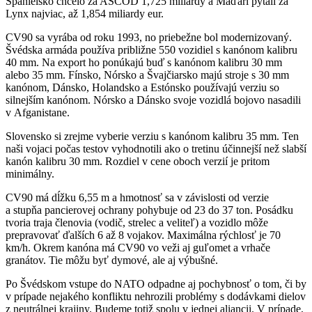
Španielsko chcelo za ASCOD 1,725 miliardy a Maďari pýtali za
Lynx najviac, až 1,854 miliardy eur.
CV90 sa vyrába od roku 1993, no priebežne bol modernizovaný.
Švédska armáda používa približne 550 vozidiel s kanónom kalibru
40 mm. Na export ho ponúkajú buď s kanónom kalibru 30 mm
alebo 35 mm. Fínsko, Nórsko a Švajčiarsko majú stroje s 30 mm
kanónom, Dánsko, Holandsko a Estónsko používajú verziu so
silnejším kanónom. Nórsko a Dánsko svoje vozidlá bojovo nasadili
v Afganistane.
Slovensko si zrejme vyberie verziu s kanónom kalibru 35 mm. Ten
naši vojaci počas testov vyhodnotili ako o tretinu účinnejší než slabší
kanón kalibru 30 mm. Rozdiel v cene oboch verzií je pritom
minimálny.
CV90 má dĺžku 6,55 m a hmotnosť sa v závislosti od verzie
a stupňa pancierovej ochrany pohybuje od 23 do 37 ton. Posádku
tvoria traja členovia (vodič, strelec a veliteľ) a vozidlo môže
prepravovať ďalších 6 až 8 vojakov. Maximálna rýchlosť je 70
km/h. Okrem kanóna má CV90 vo veži aj guľomet a vrhače
granátov. Tie môžu byť dymové, ale aj výbušné.
Po Švédskom vstupe do NATO odpadne aj pochybnosť o tom, či by
v prípade nejakého konfliktu nehrozili problémy s dodávkami dielov
z neutrálnej krajiny. Budeme totiž spolu v jednej aliancii. V prípade,