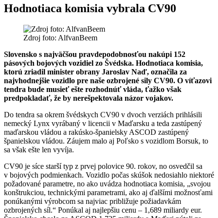
Hodnotiaca komisia vybrala CV90
Zdroj foto: AlfvanBeem
Slovensko s najväčšou pravdepodobnosťou nakúpi 152
pásových bojových vozidiel zo Švédska. Hodnotiaca komisia,
ktorú zriadil minister obrany Jaroslav Naď, označila za
najvhodnejšie vozidlo pre naše ozbrojené sily CV90. O víťazovi
tendra bude musieť ešte rozhodnúť vláda, ťažko však
predpokladať, že by nerešpektovala názor vojakov.
Do tendra sa okrem švédskych CV90 v dvoch verziách prihlásili
nemecký Lynx vyrábaný v licencii v Maďarsku a teda zastúpený
maďarskou vládou a rakúsko-španielsky ASCOD zastúpený
španielskou vládou. Záujem malo aj Poľsko s vozidlom Borsuk, to
sa však ešte len vyvíja.
CV90 je síce starší typ z prvej polovice 90. rokov, no osvedčil sa
v bojových podmienkach. Vozidlo počas skúšok nedosiahlo niektoré
požadované parametre, no ako uvádza hodnotiaca komisia, „svojou
konštrukciou, technickými parametrami, ako aj ďalšími možnosťami
ponúkanými výrobcom sa najviac približuje požiadavkám
ozbrojených síl.“ Ponúkal aj najlepšiu cenu – 1,689 miliardy eur.