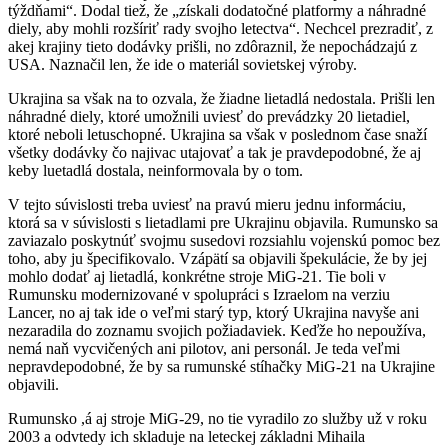
týždňami“. Dodal tiež, že „získali dodatočné platformy a náhradné
diely, aby mohli rozšíriť rady svojho letectva“. Nechcel prezradiť, z
akej krajiny tieto dodávky prišli, no zdôraznil, že nepochádzajú z
USA. Naznačil len, že ide o materiál sovietskej výroby.
Ukrajina sa však na to ozvala, že žiadne lietadlá nedostala. Prišli len
náhradné diely, ktoré umožnili uviesť do prevádzky 20 lietadiel,
ktoré neboli letuschopné. Ukrajina sa však v poslednom čase snaží
všetky dodávky čo najivac utajovať a tak je pravdepodobné, že aj
keby luetadlá dostala, neinformovala by o tom.
V tejto súvislosti treba uviesť na pravú mieru jednu informáciu,
ktorá sa v súvislosti s lietadlami pre Ukrajinu objavila. Rumunsko sa
zaviazalo poskytnúť svojmu susedovi rozsiahlu vojenskú pomoc bez
toho, aby ju špecifikovalo. Vzápätí sa objavili špekulácie, že by jej
mohlo dodať aj lietadlá, konkrétne stroje MiG-21. Tie boli v
Rumunsku modernizované v spolupráci s Izraelom na verziu
Lancer, no aj tak ide o veľmi starý typ, ktorý Ukrajina navyše ani
nezaradila do zoznamu svojich požiadaviek. Keďže ho nepoužíva,
nemá naň vycvičených ani pilotov, ani personál. Je teda veľmi
nepravdepodobné, že by sa rumunské stíhačky MiG-21 na Ukrajine
objavili.
Rumunsko ,á aj stroje MiG-29, no tie vyradilo zo služby už v roku
2003 a odvtedy ich skladuje na leteckej základni Mihaila