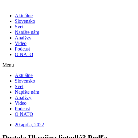
Skip
to
Aktuálne
content
Slovensko
Svet
Napíšte nám
Analýzy
Video
Podcast
O NATO
Menu
Aktuálne
Slovensko
Svet
Napíšte nám
Analýzy
Video
Podcast
O NATO
20 apríla, 2022
Dostala Ukrajina lietadlá? Podľa