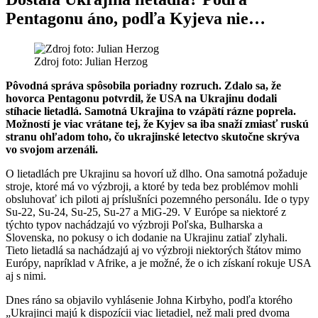
Pentagonu áno, podľa Kyjeva nie…
Zdroj foto: Julian Herzog
Pôvodná správa spôsobila poriadny rozruch. Zdalo sa, že
hovorca Pentagonu potvrdil, že USA na Ukrajinu dodali
stíhacie lietadlá. Samotná Ukrajina to vzápätí rázne poprela.
Možností je viac vrátane tej, že Kyjev sa iba snaží zmiasť ruskú
stranu ohľadom toho, čo ukrajinské letectvo skutočne skrýva
vo svojom arzenáli.
O lietadlách pre Ukrajinu sa hovorí už dlho. Ona samotná požaduje
stroje, ktoré má vo výzbroji, a ktoré by teda bez problémov mohli
obsluhovať ich piloti aj príslušníci pozemného personálu. Ide o typy
Su-22, Su-24, Su-25, Su-27 a MiG-29. V Európe sa niektoré z
týchto typov nachádzajú vo výzbroji Poľska, Bulharska a
Slovenska, no pokusy o ich dodanie na Ukrajinu zatiaľ zlyhali.
Tieto lietadlá sa nachádzajú aj vo výzbroji niektorých štátov mimo
Európy, napríklad v Afrike, a je možné, že o ich získaní rokuje USA
aj s nimi.
Dnes ráno sa objavilo vyhlásenie Johna Kirbyho, podľa ktorého
„Ukrajinci majú k dispozícii viac lietadiel, než mali pred dvoma