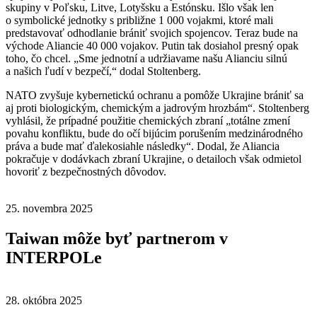
skupiny v Poľsku, Litve, Lotyšsku a Estónsku. Išlo však len
o symbolické jednotky s približne 1 000 vojakmi, ktoré mali
predstavovať odhodlanie brániť svojich spojencov. Teraz bude na
východe Aliancie 40 000 vojakov. Putin tak dosiahol presný opak
toho, čo chcel. „Sme jednotní a udržiavame našu Alianciu silnú
a našich ľudí v bezpečí,“ dodal Stoltenberg.
NATO zvyšuje kybernetickú ochranu a pomôže Ukrajine brániť sa
aj proti biologickým, chemickým a jadrovým hrozbám“. Stoltenberg
vyhlásil, že prípadné použitie chemických zbraní „totálne zmení
povahu konfliktu, bude do očí bijúcim porušením medzinárodného
práva a bude mať ďalekosiahle následky“. Dodal, že Aliancia
pokračuje v dodávkach zbraní Ukrajine, o detailoch však odmietol
hovoriť z bezpečnostných dôvodov.
25. novembra 2025
Taiwan môže byť partnerom v
INTERPOLe
28. októbra 2025