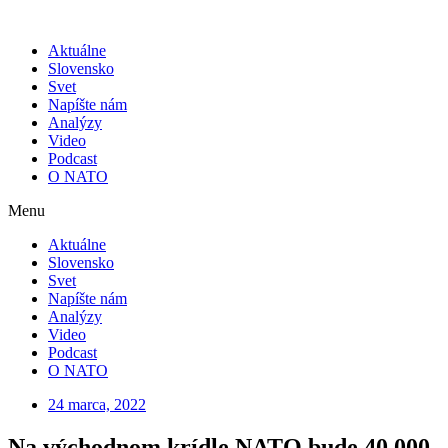
Skip
to
Aktuálne
content
Slovensko
Svet
Napíšte nám
Analýzy
Video
Podcast
O NATO
Menu
Aktuálne
Slovensko
Svet
Napíšte nám
Analýzy
Video
Podcast
O NATO
24 marca, 2022
Na východnom krídle NATO bude 40 000