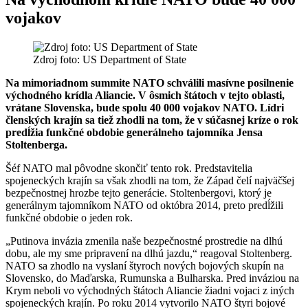
vojakov
Zdroj foto: US Department of State
Na mimoriadnom summite NATO schválili masívne posilnenie
východného krídla Aliancie. V ôsmich štátoch v tejto oblasti,
vrátane Slovenska, bude spolu 40 000 vojakov NATO. Lídri
členských krajín sa tiež zhodli na tom, že v súčasnej kríze o rok
predĺžia funkčné obdobie generálneho tajomníka Jensa
Stoltenberga.
Šéf NATO mal pôvodne skončiť tento rok. Predstavitelia
spojeneckých krajín sa však zhodli na tom, že Západ čelí najväčšej
bezpečnostnej hrozbe tejto generácie. Stoltenbergovi, ktorý je
generálnym tajomníkom NATO od októbra 2014, preto predĺžili
funkčné obdobie o jeden rok.
„Putinova invázia zmenila naše bezpečnostné prostredie na dlhú
dobu, ale my sme pripravení na dlhú jazdu,“ reagoval Stoltenberg.
NATO sa zhodlo na vyslaní štyroch nových bojových skupín na
Slovensko, do Maďarska, Rumunska a Bulharska. Pred inváziou na
Krym neboli vo východných štátoch Aliancie žiadni vojaci z iných
spojeneckých krajín. Po roku 2014 vytvorilo NATO štyri bojové