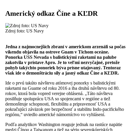
Americký odkaz Číne a KĽDR
Zdroj foto: US Navy
Jedna z najmocnejších zbraní v americkom arzenáli sa počas
víkendu objavila na ostrove Guam v Tichom oceáne.
Ponorka USS Nevada s balistickými raketami na palube
zakotvila v prístave Apro. Je to veľmi nezvyčajné, pretože
pohyb takýchto ponoriek býva prísne utajovaný. Tentoraz
však ide o demonštráciu sily a jasný odkaz Číne a KĽDR.
Ide o prvú takúto návštevu atómovej ponorky s balistickými
raketami na Guame od roku 2016 a iba druhú návštevu od 80.
rokov, ktorá bola vopred verejne ohlásená. „Táto návšteva
posilňuje spoluprácu USA so spojencami v regióne a tiež
demonštruje schopnosti, flexibilitu a pripravenosť USA a
pokračujúci záväzok pre bezpečnosť a stabilitu Indo-pacifického
regiónu,“ uviedlo americké námorníctvo vo vyhlásení.
Podľa analytikov Washington reaguje jednak na rastúce napätie
medzi Čínou a Taiwanom a tiež na sériu severokórejských