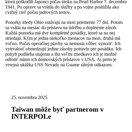
ktorú poškodili Japonci počas útoku na Pearl Harbor 7. decembra
1941. Po oprave sa vrátila do služby a po vojne poslúžila ako
cvičný cieľ počas jadrových testov.
Ponorky triedy Ohio ostávajú na mori priemerne 77 dní. Potom
sa vrátia na mesiac do prístavu na údržbu a doplnenie zásob.
Každá ponorka má dve kompletné posádky, ktoré sa na nej
striedajú. Kým je jedna niekoľko mesiacov na mori, druhá má
voľno. Počas operačnej plavby sa nemusia vôbec vynoriť. Ich
vytrvalosť obmedzujú jedine zásoby potravín pre posádku. Ich
pohyb podlieha utajeniu a iba veľmi zriedkavo ich je možné
odfotiť mimo ich domovských prístavov v USA. Aj preto je
verejná ukážka USS Nevady na Guame silným odkazom.
25. novembra 2025
Taiwan môže byť partnerom v
INTERPOLe