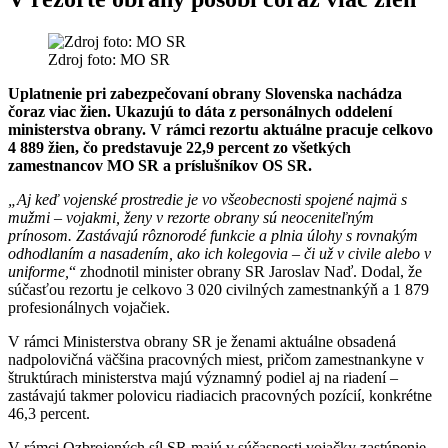
Zdroj foto: MO SR
Uplatnenie pri zabezpečovaní obrany Slovenska nachádza
čoraz viac žien. Ukazujú to dáta z personálnych oddelení
ministerstva obrany. V rámci rezortu aktuálne pracuje celkovo
4 889 žien, čo predstavuje 22,9 percent zo všetkých
zamestnancov MO SR a príslušníkov OS SR.
„
Aj keď vojenské prostredie je vo všeobecnosti spojené najmä s
mužmi – vojakmi, ženy v rezorte obrany sú neoceniteľným
prínosom. Zastávajú rôznorodé funkcie a plnia úlohy s rovnakým
odhodlaním a nasadením, ako ich kolegovia – či už v civile alebo v
uniforme,
“ zhodnotil minister obrany SR Jaroslav Naď. Dodal, že
súčasťou rezortu je celkovo 3 020 civilných zamestnankýň a 1 879
profesionálnych vojačiek.
V rámci Ministerstva obrany SR je ženami aktuálne obsadená
nadpolovičná väčšina pracovných miest, pričom zamestnankyne v
štruktúrach ministerstva majú významný podiel aj na riadení –
zastávajú takmer polovicu riadiacich pracovných pozícií, konkrétne
46,3 percent.
V rámci Ozbrojených síl SR majú v súčasnosti vojačky zastúpenie