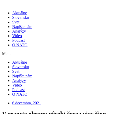
Skip
to
Aktuálne
content
Slovensko
Svet
Napíšte nám
Analýzy
Video
Podcast
O NATO
Menu
Aktuálne
Slovensko
Svet
Napíšte nám
Analýzy
Video
Podcast
O NATO
6 decembra, 2021
V rezorte obrany pôsobí čoraz viac žien