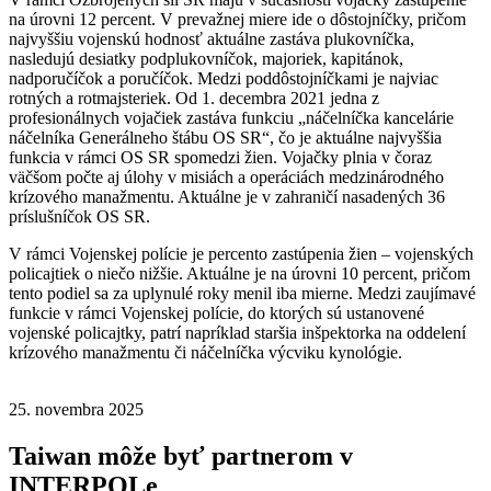
na úrovni 12 percent. V prevažnej miere ide o dôstojníčky, pričom
najvyššiu vojenskú hodnosť aktuálne zastáva plukovníčka,
nasledujú desiatky podplukovníčok, majoriek, kapitánok,
nadporučíčok a poručíčok. Medzi poddôstojníčkami je najviac
rotných a rotmajsteriek. Od 1. decembra 2021 jedna z
profesionálnych vojačiek zastáva funkciu „náčelníčka kancelárie
náčelníka Generálneho štábu OS SR“, čo je aktuálne najvyššia
funkcia v rámci OS SR spomedzi žien. Vojačky plnia v čoraz
väčšom počte aj úlohy v misiách a operáciách medzinárodného
krízového manažmentu. Aktuálne je v zahraničí nasadených 36
príslušníčok OS SR.
V rámci Vojenskej polície je percento zastúpenia žien – vojenských
policajtiek o niečo nižšie. Aktuálne je na úrovni 10 percent, pričom
tento podiel sa za uplynulé roky menil iba mierne. Medzi zaujímavé
funkcie v rámci Vojenskej polície, do ktorých sú ustanovené
vojenské policajtky, patrí napríklad staršia inšpektorka na oddelení
krízového manažmentu či náčelníčka výcviku kynológie.
25. novembra 2025
Taiwan môže byť partnerom v
INTERPOLe