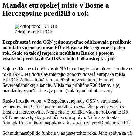
Mandát európskej misie v Bosne a
Hercegovine predĺžili o rok
Zdroj foto: EUFOR
Bezpečnostná rada OSN jednomyseľne odhlasovala predĺženie
mandátu vojenskej misie EÚ v Bosne a Hercegovine o jeden
rok. Stalo sa tak aj napriek nesúhlasu Ruska s postom
vysokého predstaviteľa OSN v tejto balkánskej krajine.
Vojnu v Bosne ukončil zásah NATO a Daytonská mierová zmluva v
roku 1995. Na dodržiavanie tejto dohody dozerá európska misia
EUFOR Althea, ktorá v roku 2004 prevzala túto úlohu od
Severoatlantickej aliancie. Misia má približne 700 členov a jej
mandát by vypršal dnes (v piatok), ak by nebol obnovený.
Rusko hrozilo vetom v Bezpečnostnej rade OSN v súvislosti s
vymenovaním Christiana Schmidta za vysokého predstaviteľa v
Bosne a Hercegovine. Nemeckého politika však na rokovanie BR
OSN nepozvali, aby predložil svoju správu. Vníma sa to ako
ústupok Rusku, ktoré napokon zahlasovalo za predĺženie misie EÚ.
Schmidt nastúpil do funkcie v auguste tohto roka. Jeho správa sa už