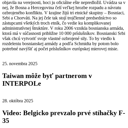
objavila na verejnosti, hoci ju oficiálne ešte nepredložil. Uvádza sa v
nej, že Bosna a Hercegovina čelí veľkej hrozbe rozpadu a návratu
ozbrojeného konfliktu. V krajine žijú tri etnické skupiny – Bosniaci,
Srbi a Chorváti. Na jej čele tak stojí trojčlenné predsedníctvo so
zástupcami všetkých troch etník, čo vedie ku komplikovanej
administratívnej štruktúre. V roku 2006 vznikla bosnianska armáda,
ktorá má v súčasnosti približne 10 000 príslušníkov. Bosnianski Srbi
však chcú vytvoriť svoje vlastné ozbrojené sily. To by viedlo k
rozdeleniu bosnianskej armády a podľa Schmidta by potom bolo
potrebné navýšiť aj počet príslušníkov európskej mierovej misie.
25. novembra 2025
Taiwan môže byť partnerom v
INTERPOLe
28. októbra 2025
Video: Belgicko prevzalo prvé stíhačky F-
35